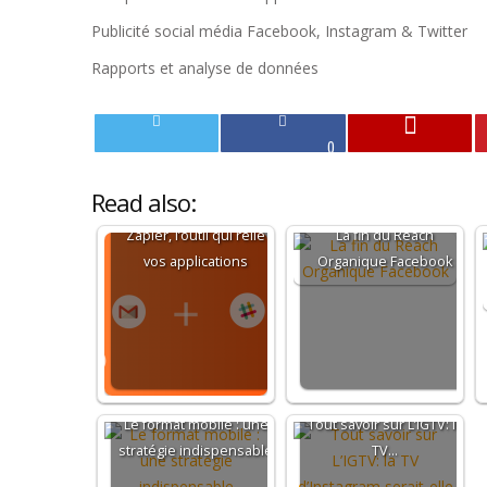
Publicité social média Facebook, Instagram & Twitter
Rapports et analyse de données
0
Read also:
Zapier, l’outil qui relie
La fin du Reach
vos applications
Organique Facebook
Le format mobile : une
Tout savoir sur L’IGTV: la
stratégie indispensable
TV…