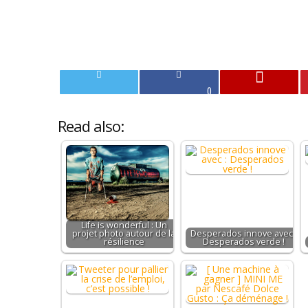
0
Read also:
Life is wonderful : Un
projet photo autour de la
Desperados innove avec :
résilience
Desperados verde !