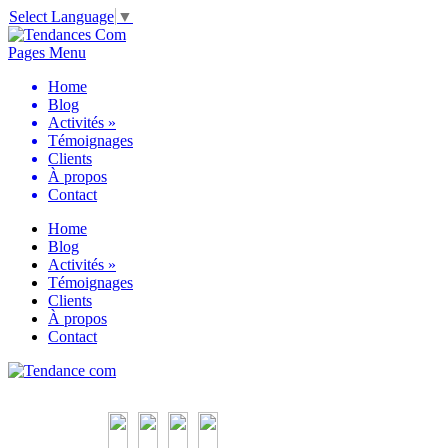
Select Language
▼
Pages Menu
Home
Blog
Activités
»
Témoignages
Clients
À propos
Contact
Home
Blog
Activités
»
Témoignages
Clients
À propos
Contact